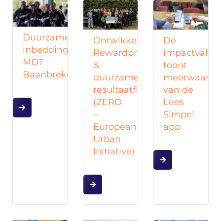
Duurzame
Ontwikkeling
De
inbedding
Rewardprogramma
impactvalida
MDT
&
toont
Baanbrekers
duurzame
meerwaarde
resultaatfinanciering
van de
(ZERO
Lees
–
Simpel
European
app
Urban
Initiative)