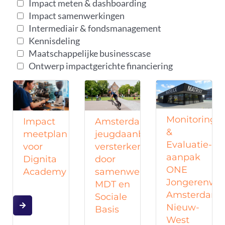
Impact meten & dashboarding
Impact samenwerkingen
Intermediair & fondsmanagement
Kennisdeling
Maatschappelijke businesscase
Ontwerp impactgerichte financiering
Monitoring
Impact
Amsterdams
&
meetplan
jeugdaanbod
Evaluatie-
voor
versterken
aanpak
Dignita
door
ONE
Academy
samenwerking
Jongerenwe
MDT en
Amsterdam
Sociale
Nieuw-
Basis
West