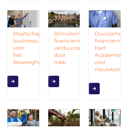
Maatschappelijke
Stimulering
Duurzame
businesscase
financiering
financiering
voor
verduurzaming
Hart
het
door
Academie
Beweeghuis
mkb
voor
nieuwkomer