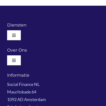
Diensten
Toggle
Navigation
Wat We Doen
Over Ons
Toggle
Resultaatgericht Financieren
Navigation
Wie We Zijn
Informatie
Voorbeeldprojecten
Social Finance NL
Impactoverzicht 2025
Mauritskade 64
Kennisdeling
1092 AD Amsterdam
Team