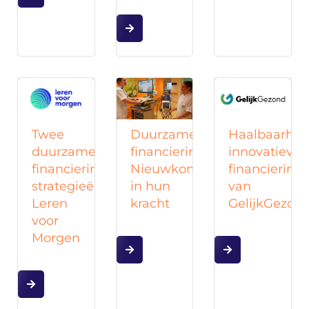
Duurzame
Haalbaarhei
Twee
financiering
innovatieve
duurzame
Nieuwkomers
financiering
financierings-
in hun
van
strategieën
kracht
GelijkGezon
Leren
voor
Morgen