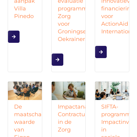
aanpak
evaluatie
innovatieve
Villa
programma
financiering
Pinedo
Zorg
voor
voor
ActionAid
Groningse
International
Oekraïners
Impactanalyse
De
SIFTA-
Contractuitbreiding
maatschappelijke
programma:
in de
waarde
Impactinves
Zorg
van
in