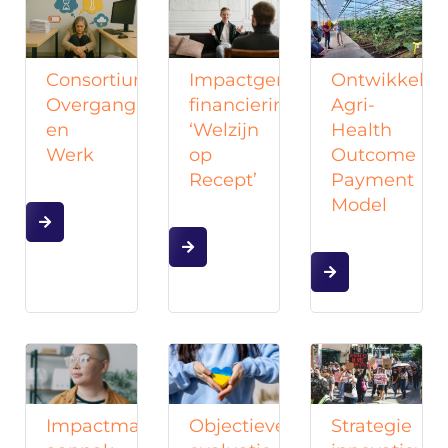
Consortium
Impactgerichte
Ontwikkelin
Overgang
financiering
Agri-
en
‘Welzijn
Health
Werk
op
Outcome
Recept’
Payment
Model
Impactmanagement
Objectieve
Strategie