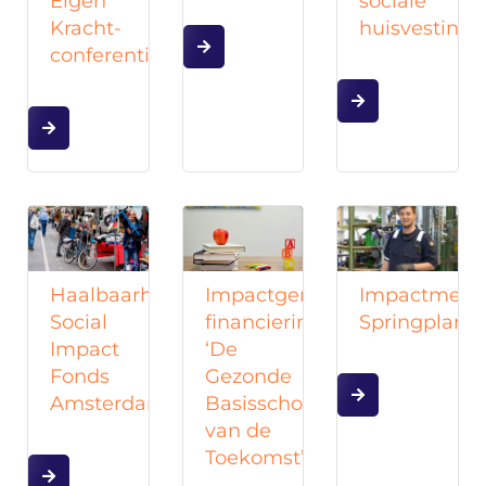
Eigen
sociale
Kracht-
huisvesting
conferenties
Impactgerichte
Impactmeti
Haalbaarheidsonderzoek
financiering
Springplank
Social
‘De
Impact
Gezonde
Fonds
Basisschool
Amsterdam
van de
Toekomst’