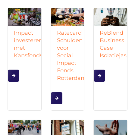
Impact
ReBlend
Ratecard
investeren
Business
Schulden
met
Case
voor
Kansfonds
Isolatiejasse
Social
Impact
Fonds
Rotterdam