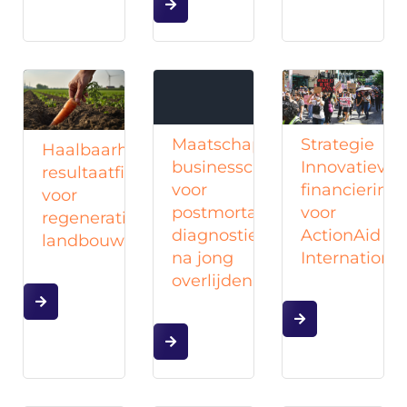
Maatschappelijke
Strategie
Haalbaarheidsstudie
businesscase
Innovatieve
resultaatfinanciering
voor
financiering
voor
postmortale
voor
regeneratieve
diagnostiek
ActionAid
landbouw
na jong
International
overlijden