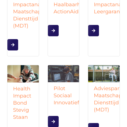
Impactanalyses
Impactanaly
Haalbaarheidsstudie
Maatschappelijke
Leergarantie
ActionAid
Diensttijd
(MDT)
Adviespartn
Pilot
Health
Maatschappe
Sociaal
Impact
Diensttijd
Innovatiefonds
Bond
(MDT)
Stevig
Staan