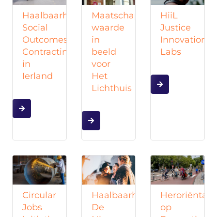
Maatschappelijke
HiiL
Haalbaarheidsstudie
waarde
Justice
Social
in
Innovation
Outcomes
beeld
Labs
Contracting
voor
in
Het
Ierland
Lichthuis
Circular
Haalbaarheidsstudie
Heroriëntati
Jobs
De
op