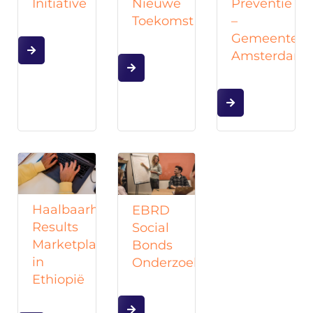
Initiative
Nieuwe
Preventie
Toekomst
–
Gemeente
Amsterdam
Haalbaarheidsstudie
EBRD
Results
Social
Marketplace
Bonds
in
Onderzoek
Ethiopië