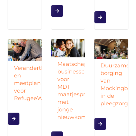
Maatschappelijke
Duurzame
Verandertheorie
businesscase
borging
en
voor
van
meetplan
MDT
Mockingbird
voor
maatjesprojecten
in de
RefugeeWork
met
pleegzorg
jonge
nieuwkomers