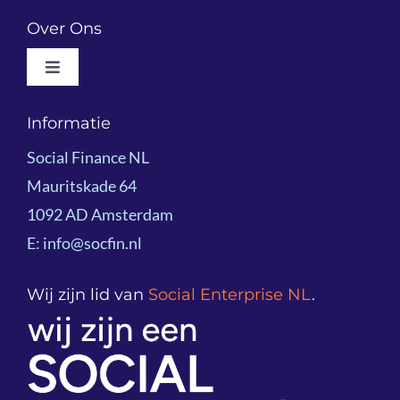
Navigation
Wat We Doen
Over Ons
Toggle
Resultaatgericht Financieren
Navigation
Wie We Zijn
Informatie
Voorbeeldprojecten
Social Finance NL
Impactoverzicht 2025
Mauritskade 64
Kennisdeling
1092 AD Amsterdam
Team
E: info@socfin.nl
Onze klanten
Bestuur
Wij zijn lid van
Social Enterprise NL
.
Podcast
Partners