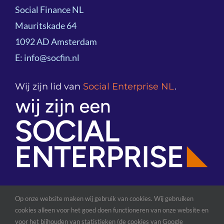
Social Finance NL
Impactoverzicht 2025
Mauritskade 64
Kennisdeling
1092 AD Amsterdam
Team
E: info@socfin.nl
Onze klanten
Bestuur
Wij zijn lid van
Social Enterprise NL
.
Podcast
Partners
Global Network
Op onze website maken wij gebruik van cookies. Wij gebruiken
cookies alleen voor het goed doen functioneren van onze website en
© Copyright 2026| Social Finance NL |
Algemene
voor het bijhouden van statistieken (de cookies van Google