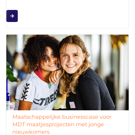
Maatschappelijke businesscase voor
MDT maatjesprojecten met jonge
nieuwkomers