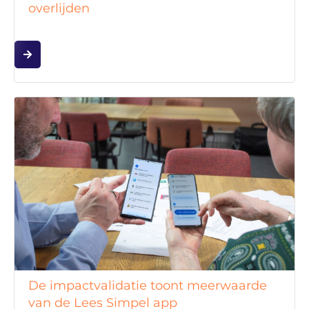
overlijden
De impactvalidatie toont meerwaarde
van de Lees Simpel app