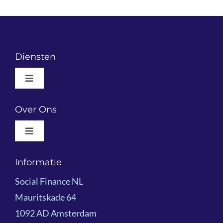
Diensten
Toggle
Navigation
Wat We Doen
Over Ons
Toggle
Resultaatgericht Financieren
Navigation
Wie We Zijn
Informatie
Voorbeeldprojecten
Social Finance NL
Impactoverzicht 2025
Mauritskade 64
Kennisdeling
1092 AD Amsterdam