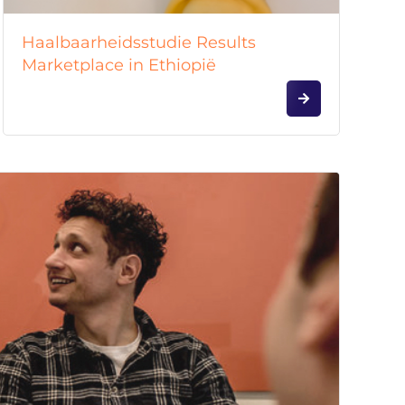
Haalbaarheidsstudie Results
Marketplace in Ethiopië