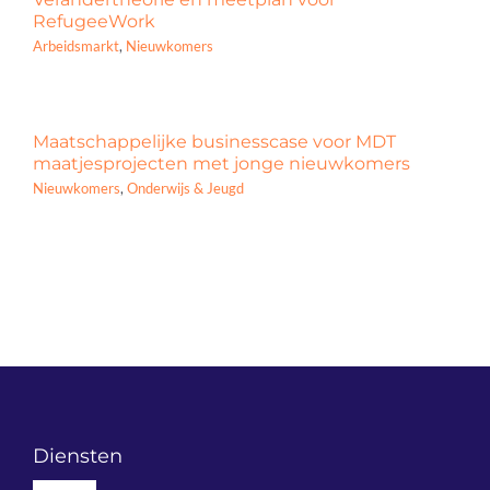
RefugeeWork
Arbeidsmarkt
,
Nieuwkomers
Maatschappelijke businesscase voor MDT
maatjesprojecten met jonge nieuwkomers
Nieuwkomers
,
Onderwijs & Jeugd
Diensten