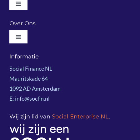
Toggle
Navigation
Wat We Doen
Over Ons
Toggle
Resultaatgericht Financieren
Navigation
Wie We Zijn
Informatie
Voorbeeldprojecten
Social Finance NL
Impactoverzicht 2025
Mauritskade 64
Kennisdeling
1092 AD Amsterdam
Team
E: info@socfin.nl
Onze klanten
Bestuur
Wij zijn lid van
Social Enterprise NL
.
Podcast
Partners