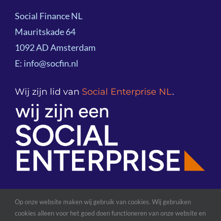
Voorbeeldprojecten
Social Finance NL
Impactoverzicht 2025
Mauritskade 64
Kennisdeling
1092 AD Amsterdam
Team
E: info@socfin.nl
Onze klanten
Bestuur
Wij zijn lid van
Social Enterprise NL
.
Podcast
Partners
Global Network
Op onze website maken wij gebruik van cookies. Wij gebruiken
cookies alleen voor het goed doen functioneren van onze website en
© Copyright 2026| Social Finance NL |
Algemene