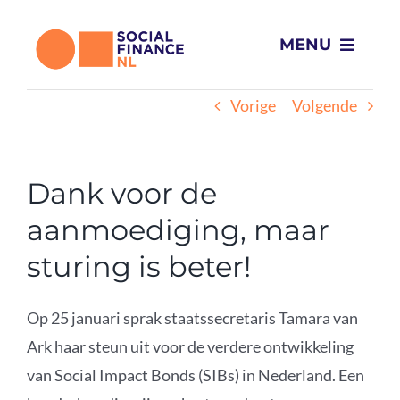
Ga
naar
MENU
inhoud
Wat we doen
Vorige
Volgende
Voor wie
Dank voor de
Projecten
aanmoediging, maar
sturing is beter!
Over ons
Op 25 januari sprak staatssecretaris Tamara van
Impact
Ark haar steun uit voor de verdere ontwikkeling
van Social Impact Bonds (SIBs) in Nederland. Een
Nieuws