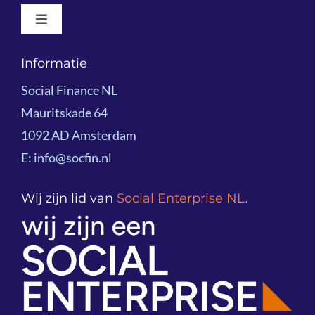
Toggle
Resultaatgericht Financieren
Navigation
Wie We Zijn
Informatie
Voorbeeldprojecten
Social Finance NL
Impactoverzicht 2025
Mauritskade 64
Kennisdeling
1092 AD Amsterdam
Team
E: info@socfin.nl
Onze klanten
Bestuur
Wij zijn lid van
Social Enterprise NL
.
Podcast
Partners
Global Network