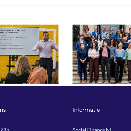
“We draaien n
Raadgeversbijeenkomst
projecten
2026: samen bouwen
verbeteren o
aan effectievere
over impa
oplossingen voor
financiering 
maatschappelijke
Liza Heykoop 
vraagstukken.
Social Fin
ns
Informatie
Zijn
Social Finance NL