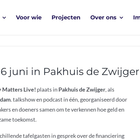
Voor wie
Projecten
Over ons
I
6 juni in Pakhuis de Zwijger
 Matters Live!
plaats in
Pakhuis de Zwijger
, als
rdam
. talkshow en podcast in één, georganiseerd door
nkers en doeners samen om te verkennen hoe geld en
rzame toekomst.
illende tafelgasten in gesprek over de financiering