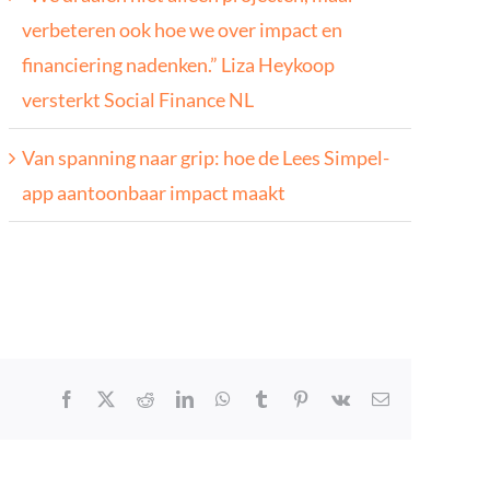
verbeteren ook hoe we over impact en
financiering nadenken.” Liza Heykoop
versterkt Social Finance NL
Van spanning naar grip: hoe de Lees Simpel-
app aantoonbaar impact maakt
Facebook
X
Reddit
LinkedIn
WhatsApp
Tumblr
Pinterest
Vk
E-
mail