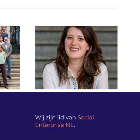
iet alleen
Beeldverslag Money
, maar
Matters Live!
ok hoe we
verantwoordingsdag
ct en
2026 vanuit
nadenken.”
Nieuwspoort
versterkt
ance NL
Wij zijn lid van
Social
Enterprise NL
.