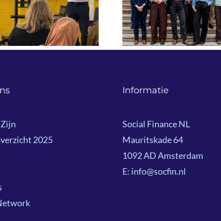
aan effectievere
over impa
oplossingen voor
financiering 
maatschappelijke
Liza Heykoop 
vraagstukken.
Social Fin
ns
Informatie
Zijn
Social Finance NL
verzicht 2025
Mauritskade 64
1092 AD Amsterdam
E: info@socfin.nl
s
Network