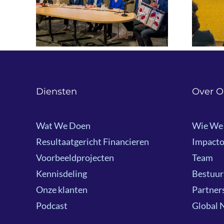
nieuwkomers en werk:
sdag
lessen uit Finland en
Nederland
Diensten
Over O
Wat We Doen
Wie We 
Resultaatgericht Financieren
Impacto
Voorbeeldprojecten
Team
Kennisdeling
Bestuur
Onze klanten
Partner
Podcast
Global 