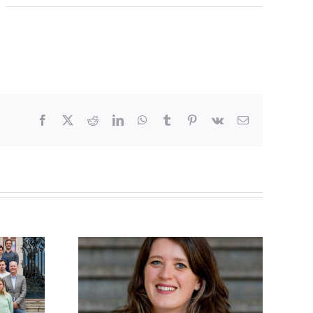
Facebook
X
Reddit
LinkedIn
WhatsApp
Tumblr
Pinterest
Vk
E-
mail
iet alleen
Beeldverslag Money
, maar
Matters Live!
ok hoe we