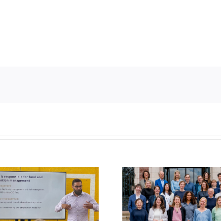
“We draaien n
Raadgeversbijeenkomst
projecten
2026: samen bouwen
verbeteren o