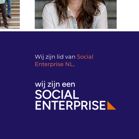
verantwoordingsdag
ct en
2026 vanuit
nadenken.”
Nieuwspoort
versterkt
ance NL
Wij zijn lid van
Social
Enterprise NL
.