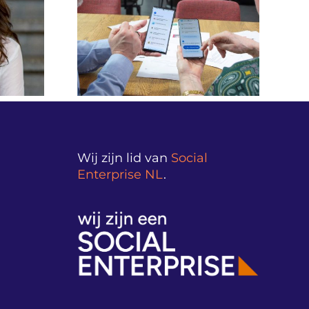
Beeldverslag Money
naar grip:
Matters Live!
 Simpel-
verantwoordingsdag
onbaar
2026 vanuit
maakt
Nieuwspoort
Wij zijn lid van
Social
Enterprise NL
.