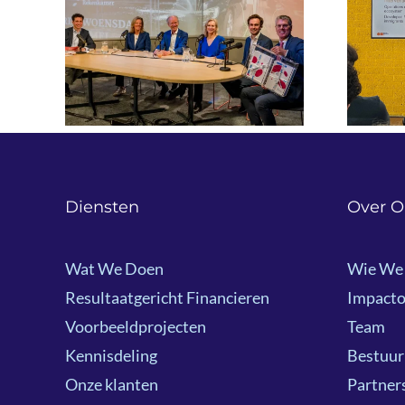
oney
Inspiratiesessie
nieuwkomers en werk:
sdag
lessen uit Finland en
Nederland
Diensten
Over O
Wat We Doen
Wie We 
Resultaatgericht Financieren
Impacto
Voorbeeldprojecten
Team
Kennisdeling
Bestuur
Onze klanten
Partner