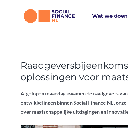
Ga
naar
Wat we doen
inhoud
Raadgeversbijeenkomst
oplossingen voor maats
Afgelopen maandag kwamen de raadgevers va
ontwikkelingen binnen
Social
Finance NL
, onze
over
maatschappelijke uitdagingen en innova