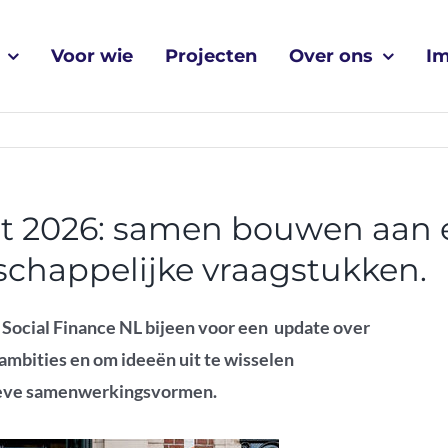
Voor wie
Projecten
Over ons
I
 2026: samen bouwen aan e
chappelijke vraagstukken.
n
Social
Finance NL bijeen voor
een
update
over
 ambit
i
es
en om
ideeën
uit te wisselen
tieve samenwerkingsvormen
.