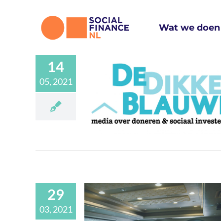
Ga
naar
Wat we doen
inhoud
14
05, 2021
ert webinar ‘Een
 aan impact’
Media
29
03, 2021