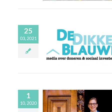
25
03, 2021
s over relatie
pie-overheid
Media
1
10, 2020
 Innovatiefonds