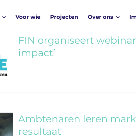
Voor wie
Projecten
Over ons
I
FIN organiseert webina
impact’
Ambtenaren leren mark
resultaat