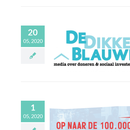
20
05, 2020
nar in De Dikke
auwe
Media
1
05, 2020
elijke waarde