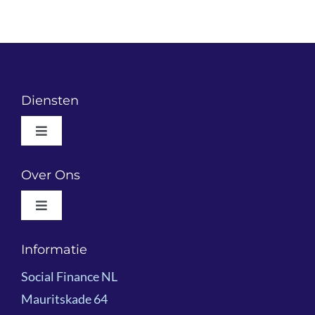
Podcast
Diensten
Toggle
Navigation
Wat We Doen
Over Ons
Toggle
Resultaatgericht Financieren
Navigation
Wie We Zijn
Informatie
Voorbeeldprojecten
Social Finance NL
Impactoverzicht 2025
Mauritskade 64
Kennisdeling