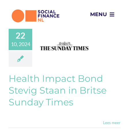
Ga
naar
MENU
inhoud
Wat we doen
22
lth Impact
nd Stevig
10, 2024
Voor wie
n in Britse
day Times
a
Media (ENG)
Projecten
s
Updates (ENG)
Health Impact Bond
Over ons
Stevig Staan in Britse
Sunday Times
Impact
Lees meer
Nieuws